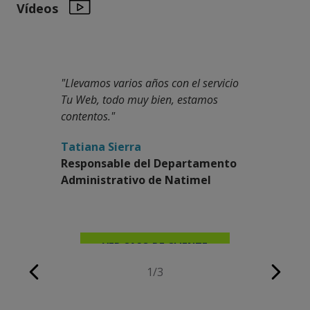
Vídeos
"Llevamos varios años con el servicio
"Hacer mi
Tu Web, todo muy bien, estamos
sencillo y
contentos."
Flo Legu
Tatiana Sierra
Escuela 
Responsable del Departamento
Administrativo de Natimel
V
VER CASO DE CLIENTE
1/3