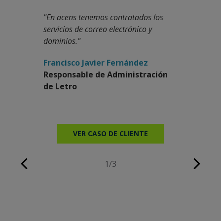
"En acens tenemos contratados los
"Microsoft
servicios de correo electrónico y
herramien
dominios."
important
el mercad
Francisco Javier Fernández
Responsable de Administración
Enrique 
de Letro
Adminis
Aduanas
VER CASO DE CLIENTE
V
1/3